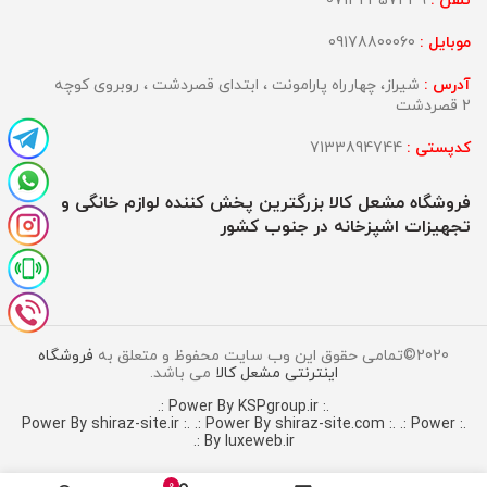
تلفن :
07132357439
موبایل :
09178800060
آدرس :
شیراز، چهارراه پارامونت ، ابتدای قصردشت ، روبروی کوچه
2 قصردشت
کدپستی :
7133894744
فروشگاه مشعل کالا بزرگترین پخش کننده لوازم خانگی و
تجهیزات اشپزخانه در جنوب کشور
2020©تمامی حقوق این وب سایت محفوظ و متعلق به
فروشگاه
اینترنتی مشعل کالا
می باشد.
.: Power By KSPgroup.ir :.
.: Power By shiraz-site.com :.
.: Power
.: Power By shiraz-site.ir :.
By luxeweb.ir :.
0