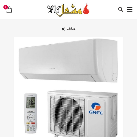
0
حذف