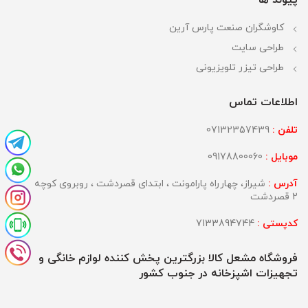
پیوند ها
کاوشگران صنعت پارس آرین
طراحی سایت
طراحی تیزر تلویزیونی
اطلاعات تماس
تلفن :
07132357439
موبایل :
09178800060
آدرس :
شیراز، چهارراه پارامونت ، ابتدای قصردشت ، روبروی کوچه
2 قصردشت
کدپستی :
7133894744
فروشگاه مشعل کالا بزرگترین پخش کننده لوازم خانگی و
تجهیزات اشپزخانه در جنوب کشور