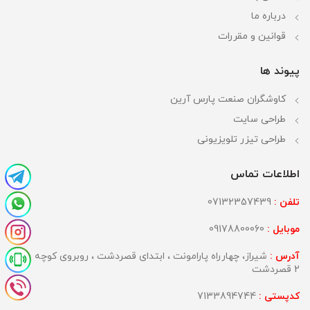
درباره ما
قوانین و مقررات
پیوند ها
کاوشگران صنعت پارس آرین
طراحی سایت
طراحی تیزر تلویزیونی
اطلاعات تماس
تلفن :
07132357439
موبایل :
09178800060
آدرس :
شیراز، چهارراه پارامونت ، ابتدای قصردشت ، روبروی کوچه
2 قصردشت
کدپستی :
7133894744