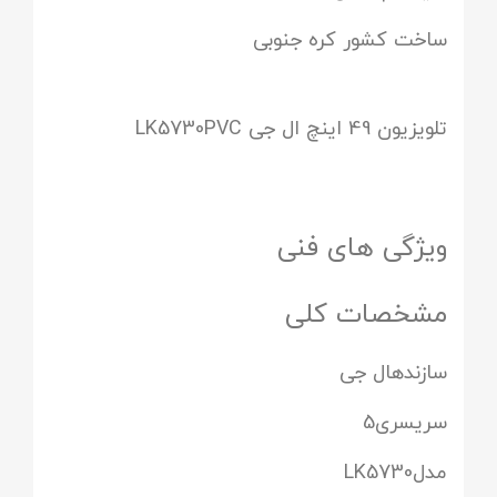
ساخت کشور کره جنوبی
تلویزیون 49 اینچ ال جی LK5730PVC
ویژگی های فنی
مشخصات کلی
سازندهال جی
سریسری5
مدلLK5730