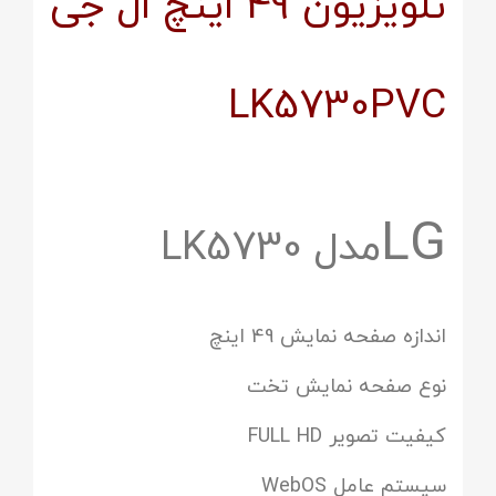
تلویزیون 49 اینچ ال جی
LK5730PVC
LG
مدل LK5730
اندازه صفحه نمایش 49 اینچ
نوع صفحه نمایش تخت
کیفیت تصویر FULL HD
سیستم عامل WebOS