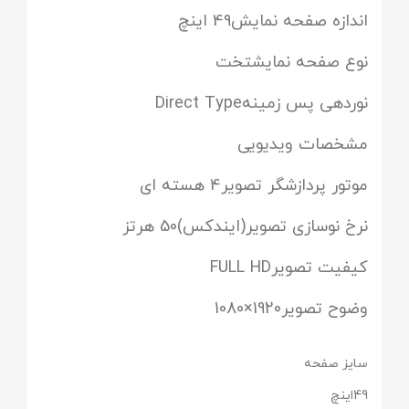
اندازه صفحه نمایش49 اینچ
نوع صفحه نمایشتخت
نوردهی پس زمینهDirect Type
مشخصات ویدیویی
موتور پردازشگر تصویر4 هسته ای
نرخ نوسازی تصویر(ایندکس)50 هرتز
کیفیت تصویرFULL HD
وضوح تصویر1920×1080
سایز صفحه
49اینچ