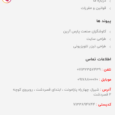
درباره ما
قوانین و مقررات
پیوند ها
کاوشگران صنعت پارس آرین
طراحی سایت
طراحی تیزر تلویزیونی
اطلاعات تماس
تلفن :
07132357439
موبایل :
09178800060
آدرس :
شیراز، چهارراه پارامونت ، ابتدای قصردشت ، روبروی کوچه
2 قصردشت
کدپستی :
7133894744